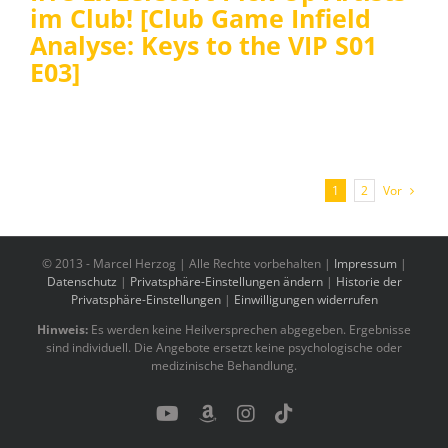
im Club! [Club Game Infield
Analyse: Keys to the VIP S01
E03]
Vor
1
2
© 2013 -
Marcel Herzog | Alle Rechte vorbehalten |
Impressum
|
Datenschutz
|
Privatsphäre-Einstellungen ändern
|
Historie der
Privatsphäre-Einstellungen
|
Einwilligungen widerrufen
Hinweis:
Es werden keine Heilversprechen abgegeben. Ergebnisse
sind individuell. Die Angebote ersetzt keine psychologische oder
medizinische Behandlung.
YouTube
Benutzerdefiniert
Instagram
Tiktok