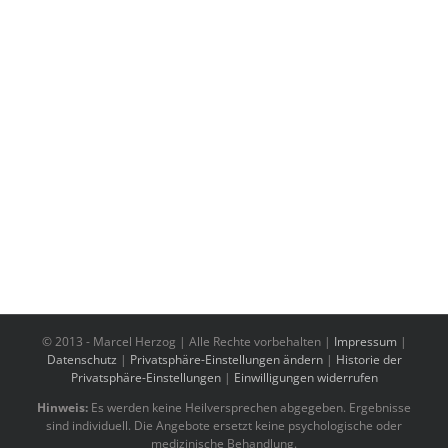
© 2013 -
Marcel Herzog | Alle Rechte vorbehalten |
Impressum
|
Datenschutz
|
Privatsphäre-Einstellungen ändern
|
Historie der
Privatsphäre-Einstellungen
|
Einwilligungen widerrufen
Hinweis:
Es werden keine Heilversprechen abgegeben. Ergebnisse
sind individuell. Die Angebote ersetzt keine psychologische oder
medizinische Behandlung.