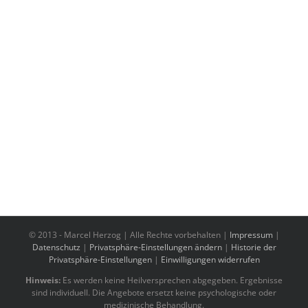
© 2013 -
Marcel Herzog | Alle Rechte vorbehalten |
Impressum
|
Datenschutz
|
Privatsphäre-Einstellungen ändern
|
Historie der
Privatsphäre-Einstellungen
|
Einwilligungen widerrufen
Hinweis:
Es werden keine Heilversprechen abgegeben. Ergebnisse
sind individuell. Die Angebote ersetzt keine psychologische oder
medizinische Behandlung.