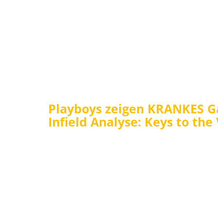
Playboys zeigen KRANKES G
Infield Analyse: Keys to the 