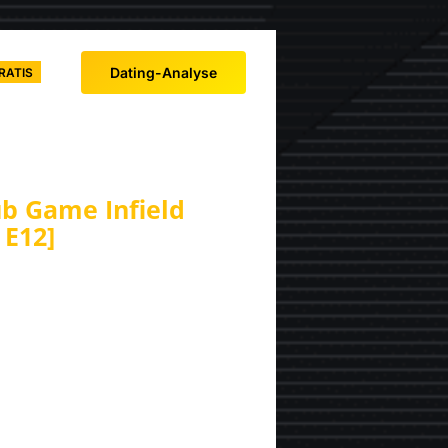
Dating-Analyse
RATIS
ub Game Infield
 E12]