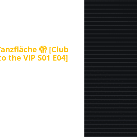
nzfläche 🫣 [Club
o the VIP S01 E04]