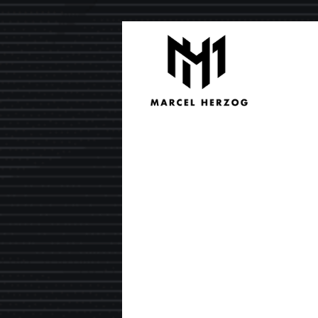
Zum
Inhalt
springen