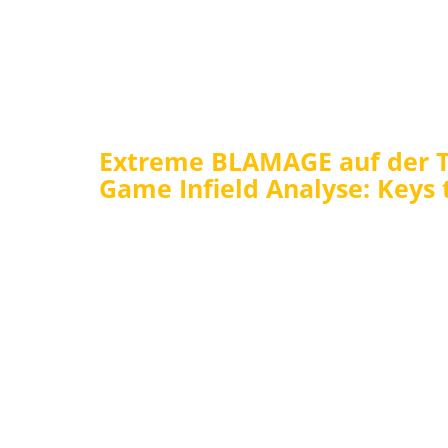
Extreme BLAMAGE auf der Ta
Game Infield Analyse: Keys t