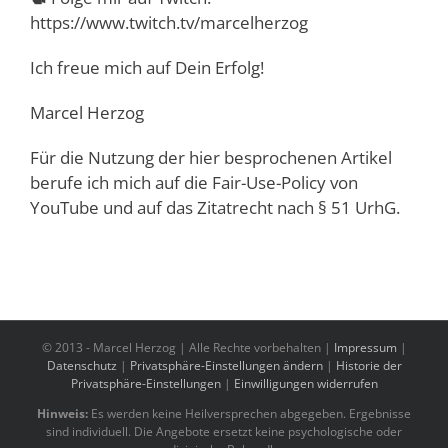
https://www.twitch.tv/marcelherzog
Ich freue mich auf Dein Erfolg!
Marcel Herzog
Für die Nutzung der hier besprochenen Artikel
berufe ich mich auf die Fair-Use-Policy von
YouTube und auf das Zitatrecht nach § 51 UrhG.
© 2013 -
Marcel Herzog | Alle Rechte vorbehalten |
Impressum
|
Datenschutz
|
Privatsphäre-Einstellungen ändern
|
Historie der
Privatsphäre-Einstellungen
|
Einwilligungen widerrufen
Hinweis:
Es werden keine Heilversprechen abgegeben. Ergebnisse
sind individuell. Die Angebote ersetzt keine psychologische oder