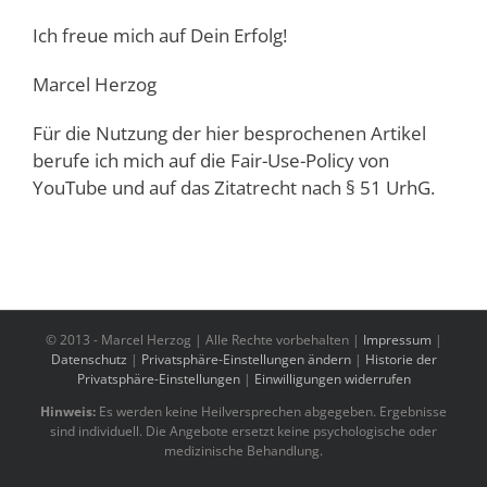
Ich freue mich auf Dein Erfolg!
Marcel Herzog
Für die Nutzung der hier besprochenen Artikel
berufe ich mich auf die Fair-Use-Policy von
YouTube und auf das Zitatrecht nach § 51 UrhG.
© 2013 -
Marcel Herzog | Alle Rechte vorbehalten |
Impressum
|
Datenschutz
|
Privatsphäre-Einstellungen ändern
|
Historie der
Privatsphäre-Einstellungen
|
Einwilligungen widerrufen
Hinweis:
Es werden keine Heilversprechen abgegeben. Ergebnisse
sind individuell. Die Angebote ersetzt keine psychologische oder
medizinische Behandlung.