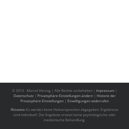
© 2013 -
Marcel Herzog | Alle Rechte vorbehalten |
Impressum
|
Datenschutz
|
Privatsphäre-Einstellungen ändern
|
Historie der
Privatsphäre-Einstellungen
|
Einwilligungen widerrufen
Hinweis:
Es werden keine Heilversprechen abgegeben. Ergebnisse
sind individuell. Die Angebote ersetzt keine psychologische oder
medizinische Behandlung.