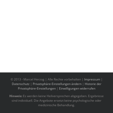
© 2013 -
Marcel Herzog | Alle Rechte vorbehalten |
Impressum
|
Datenschutz
|
Privatsphäre-Einstellungen ändern
|
Historie der
Privatsphäre-Einstellungen
|
Einwilligungen widerrufen
Hinweis:
Es werden keine Heilversprechen abgegeben. Ergebnisse
sind individuell. Die Angebote ersetzt keine psychologische oder
medizinische Behandlung.