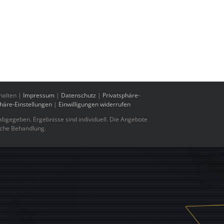
halten |
Impressum
|
Datenschutz
|
Privatsphäre-
phäre-Einstellungen
|
Einwilligungen widerrufen
bgegeben. Ergebnisse sind individuell. Die Angebote
sche Behandlung.