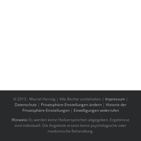
© 2013 -
Marcel Herzog | Alle Rechte vorbehalten |
Impressum
|
Datenschutz
|
Privatsphäre-Einstellungen ändern
|
Historie der
Privatsphäre-Einstellungen
|
Einwilligungen widerrufen
Hinweis:
Es werden keine Heilversprechen abgegeben. Ergebnisse
sind individuell. Die Angebote ersetzt keine psychologische oder
medizinische Behandlung.