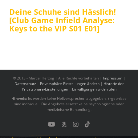
Deine Schuhe sind Hässlich!
[Club Game Infield Analyse:
Keys to the VIP S01 E01]
© 2013 -
Marcel Herzog | Alle Rechte vorbehalten |
Impressum
|
Datenschutz
|
Privatsphäre-Einstellungen ändern
|
Historie der
Privatsphäre-Einstellungen
|
Einwilligungen widerrufen
Hinweis:
Es werden keine Heilversprechen abgegeben. Ergebnisse
sind individuell. Die Angebote ersetzt keine psychologische oder
medizinische Behandlung.
YouTube
Benutzerdefiniert
Instagram
Tiktok