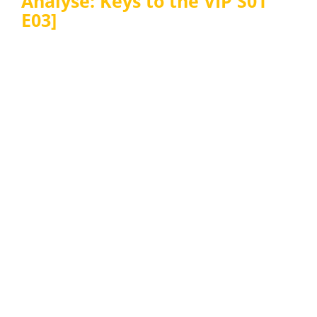
Analyse: Keys to the VIP S01
E03]