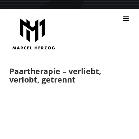
Zum
Inhalt
springen
Paartherapie – verliebt,
verlobt, getrennt