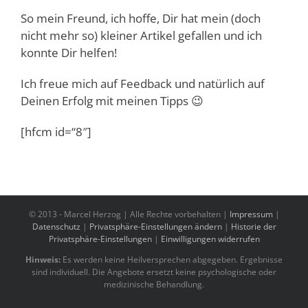
So mein Freund, ich hoffe, Dir hat mein (doch
nicht mehr so) kleiner Artikel gefallen und ich
konnte Dir helfen!
Ich freue mich auf Feedback und natürlich auf
Deinen Erfolg mit meinen Tipps 😉
[hfcm id=“8″]
© 2013 -
Marcel Herzog | Alle Rechte vorbehalten |
Impressum
|
Datenschutz
|
Privatsphäre-Einstellungen ändern
|
Historie der
Privatsphäre-Einstellungen
|
Einwilligungen widerrufen
Hinweis:
Es werden keine Heilversprechen abgegeben. Ergebnisse
sind individuell. Die Angebote ersetzt keine psychologische oder
medizinische Behandlung.