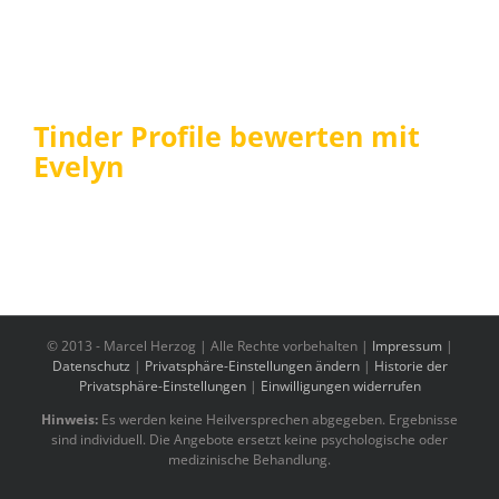
Tinder Profile bewerten mit
Evelyn
© 2013 -
Marcel Herzog | Alle Rechte vorbehalten |
Impressum
|
Datenschutz
|
Privatsphäre-Einstellungen ändern
|
Historie der
Privatsphäre-Einstellungen
|
Einwilligungen widerrufen
Hinweis:
Es werden keine Heilversprechen abgegeben. Ergebnisse
sind individuell. Die Angebote ersetzt keine psychologische oder
medizinische Behandlung.