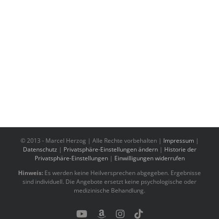
© 2013 -
Marcel Herzog | Alle Rechte vorbehalten |
Impressum
|
Datenschutz
|
Privatsphäre-Einstellungen ändern
|
Historie der
Privatsphäre-Einstellungen
|
Einwilligungen widerrufen
Hinweis:
Es werden keine Heilversprechen abgegeben. Ergebnisse
sind individuell. Die Angebote ersetzt keine psychologische oder
medizinische Behandlung.
YouTube
Benutzerdefiniert
Instagram
Tiktok