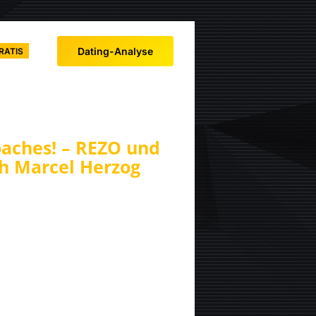
Dating-Analyse
RATIS
oaches! – REZO und
ch Marcel Herzog