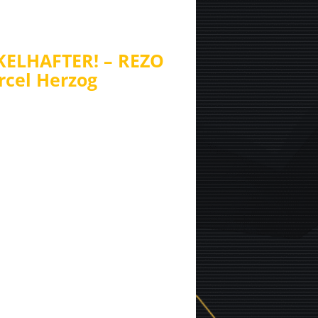
ELHAFTER! – REZO
rcel Herzog