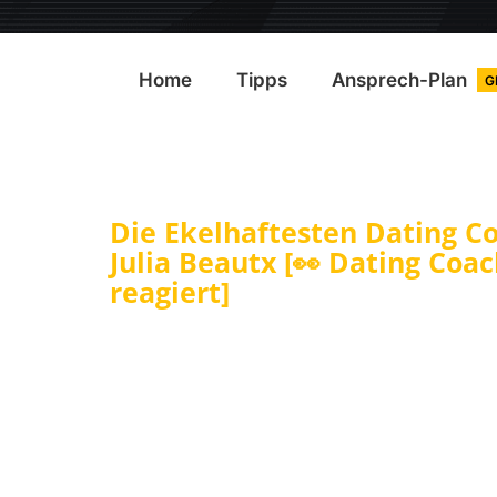
Home
Tipps
Ansprech-Plan
G
Die Ekelhaftesten Dating C
Julia Beautx [👀 Dating Coa
reagiert]