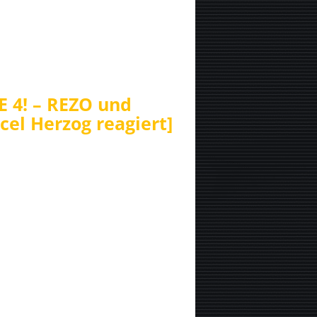
 4! – REZO und
el Herzog reagiert]