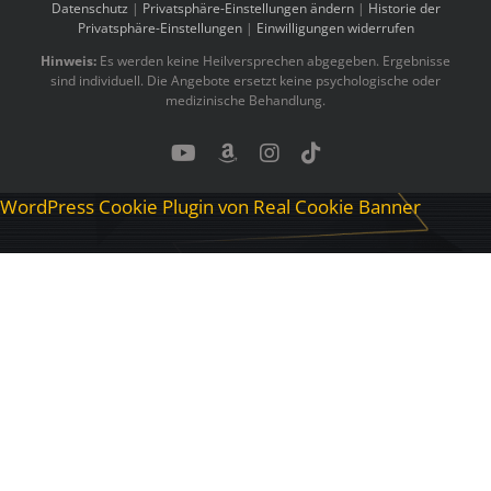
Datenschutz
|
Privatsphäre-Einstellungen ändern
|
Historie der
Privatsphäre-Einstellungen
|
Einwilligungen widerrufen
Hinweis:
Es werden keine Heilversprechen abgegeben. Ergebnisse
sind individuell. Die Angebote ersetzt keine psychologische oder
medizinische Behandlung.
YouTube
Benutzerdefiniert
Instagram
Tiktok
WordPress Cookie Plugin von Real Cookie Banner