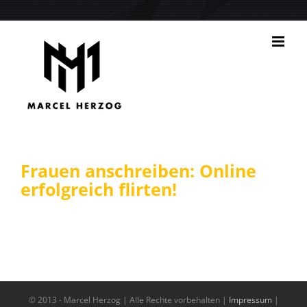
Zum
Inhalt
springen
Frauen anschreiben: Online
erfolgreich flirten!
© 2013 -
Marcel Herzog | Alle Rechte vorbehalten |
Impressum
|