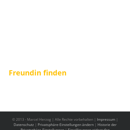
Freundin finden
© 2013 -
Marcel Herzog | Alle Rechte vorbehalten |
Impressum
|
Datenschutz
|
Privatsphäre-Einstellungen ändern
|
Historie der
Privatsphäre-Einstellungen
|
Einwilligungen widerrufen