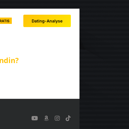
Dating-Analyse
RATIS
ndin?
YouTube
Benutzerdefiniert
Instagram
Tiktok