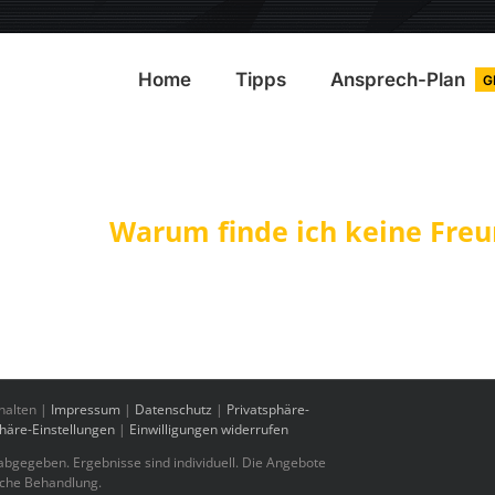
Home
Tipps
Ansprech-Plan
G
Warum finde ich keine Freu
halten |
Impressum
|
Datenschutz
|
Privatsphäre-
phäre-Einstellungen
|
Einwilligungen widerrufen
bgegeben. Ergebnisse sind individuell. Die Angebote
sche Behandlung.