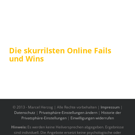
Die skurrilsten Online Fails
und Wins
© 2013 -
Marcel Herzog | Alle Rechte vorbehalten |
Impressum
|
Datenschutz
|
Privatsphäre-Einstellungen ändern
|
Historie der
Privatsphäre-Einstellungen
|
Einwilligungen widerrufen
Hinweis:
Es werden keine Heilversprechen abgegeben. Ergebnisse
sind individuell. Die Angebote ersetzt keine psychologische oder