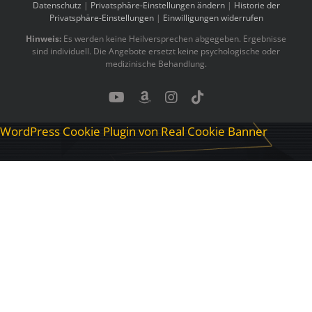
Datenschutz
|
Privatsphäre-Einstellungen ändern
|
Historie der
Privatsphäre-Einstellungen
|
Einwilligungen widerrufen
Hinweis:
Es werden keine Heilversprechen abgegeben. Ergebnisse
sind individuell. Die Angebote ersetzt keine psychologische oder
medizinische Behandlung.
YouTube
Benutzerdefiniert
Instagram
Tiktok
WordPress Cookie Plugin von Real Cookie Banner