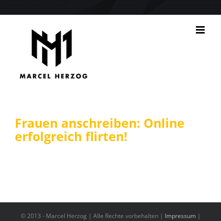
Zum
Inhalt
springen
Frauen anschreiben: Online
erfolgreich flirten!
© 2013 -
Marcel Herzog | Alle Rechte vorbehalten |
Impressum
|