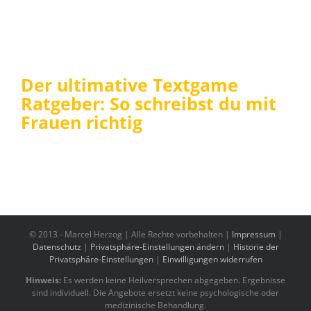
Der ultimative Textgame
Ratgeber: So schreibst du mit
Frauen richtig
© 2013 -
Marcel Herzog | Alle Rechte vorbehalten |
Impressum
|
Datenschutz
|
Privatsphäre-Einstellungen ändern
|
Historie der
Privatsphäre-Einstellungen
|
Einwilligungen widerrufen
Hinweis:
Es werden keine Heilversprechen abgegeben. Ergebnisse
sind individuell. Die Angebote ersetzt keine psychologische oder
medizinische Behandlung.