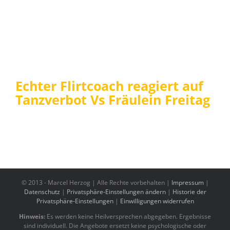
Echter Flirtcoach reagiert auf
Tanzverbot Vs Fräulein Freitag
© 2013 -
Marcel Herzog | Alle Rechte vorbehalten |
Impressum
|
Datenschutz
|
Privatsphäre-Einstellungen ändern
|
Historie der
Privatsphäre-Einstellungen
|
Einwilligungen widerrufen
Hinweis:
Es werden keine Heilversprechen abgegeben. Ergebnisse
sind individuell. Die Angebote ersetzt keine psychologische oder