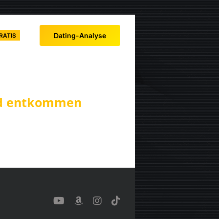
Dating-Analyse
RATIS
nd entkommen
YouTube
Benutzerdefiniert
Instagram
Tiktok