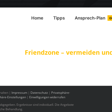
Home
Tipps
Ansprech-Plan
G
Friendzone – vermeiden u
halten |
Impressum
|
Datenschutz
|
Privatsphäre-
phäre-Einstellungen
|
Einwilligungen widerrufen
bgegeben. Ergebnisse sind individuell. Die Angebote
sche Behandlung.