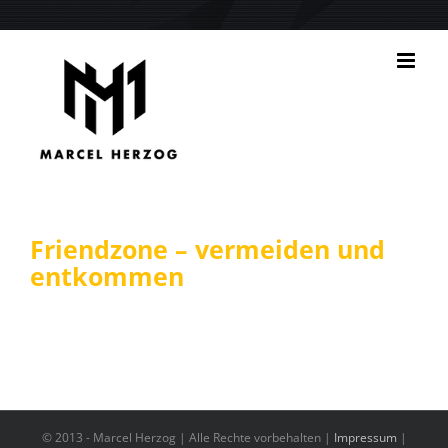
Zum
Inhalt
springen
Friendzone – vermeiden und
entkommen
© 2013 -
Marcel Herzog | Alle Rechte vorbehalten |
Impressum
|