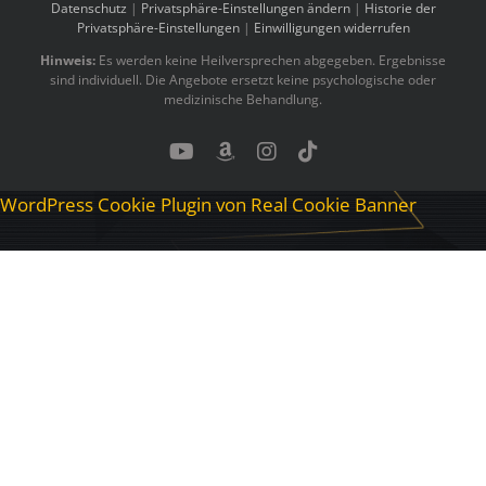
Datenschutz
|
Privatsphäre-Einstellungen ändern
|
Historie der
Privatsphäre-Einstellungen
|
Einwilligungen widerrufen
Hinweis:
Es werden keine Heilversprechen abgegeben. Ergebnisse
sind individuell. Die Angebote ersetzt keine psychologische oder
medizinische Behandlung.
YouTube
Benutzerdefiniert
Instagram
Tiktok
WordPress Cookie Plugin von Real Cookie Banner