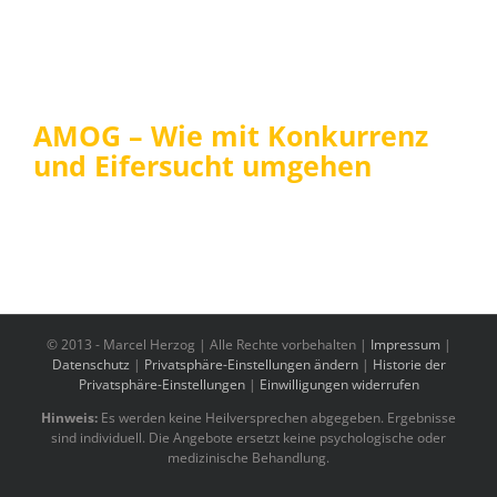
AMOG – Wie mit Konkurrenz
und Eifersucht umgehen
© 2013 -
Marcel Herzog | Alle Rechte vorbehalten |
Impressum
|
Datenschutz
|
Privatsphäre-Einstellungen ändern
|
Historie der
Privatsphäre-Einstellungen
|
Einwilligungen widerrufen
Hinweis:
Es werden keine Heilversprechen abgegeben. Ergebnisse
sind individuell. Die Angebote ersetzt keine psychologische oder
medizinische Behandlung.