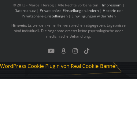
© 2013 -
Marcel Herzog | Alle Rechte vorbehalten |
Impressum
|
Datenschutz
|
Privatsphäre-Einstellungen ändern
|
Historie der
Privatsphäre-Einstellungen
|
Einwilligungen widerrufen
Hinweis:
Es werden keine Heilversprechen abgegeben. Ergebnisse
sind individuell. Die Angebote ersetzt keine psychologische oder
medizinische Behandlung.
YouTube
Benutzerdefiniert
Instagram
Tiktok
WordPress Cookie Plugin von Real Cookie Banner