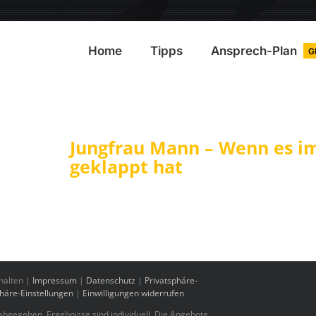
Home
Tipps
Ansprech-Plan
G
Jungfrau Mann – Wenn es i
geklappt hat
halten |
Impressum
|
Datenschutz
|
Privatsphäre-
phäre-Einstellungen
|
Einwilligungen widerrufen
bgegeben. Ergebnisse sind individuell. Die Angebote