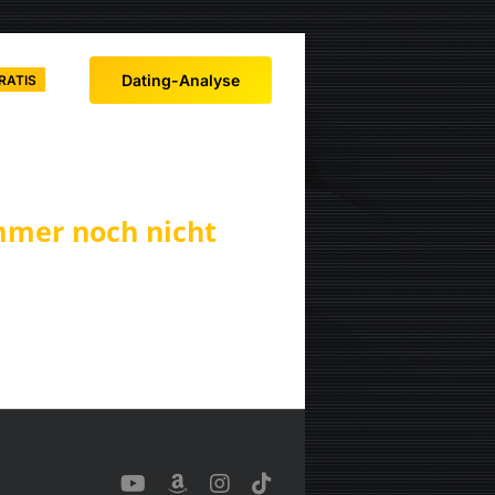
Dating-Analyse
RATIS
mmer noch nicht
YouTube
Benutzerdefiniert
Instagram
Tiktok