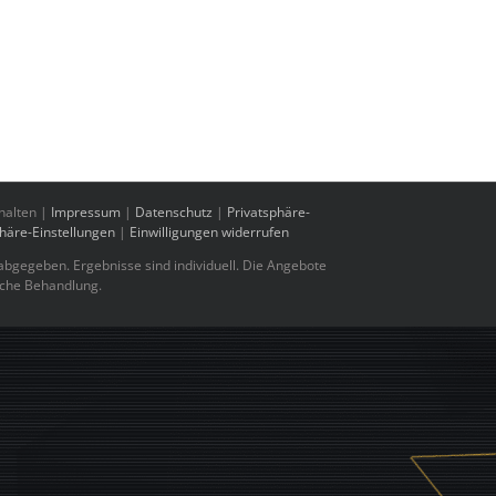
halten |
Impressum
|
Datenschutz
|
Privatsphäre-
phäre-Einstellungen
|
Einwilligungen widerrufen
bgegeben. Ergebnisse sind individuell. Die Angebote
sche Behandlung.