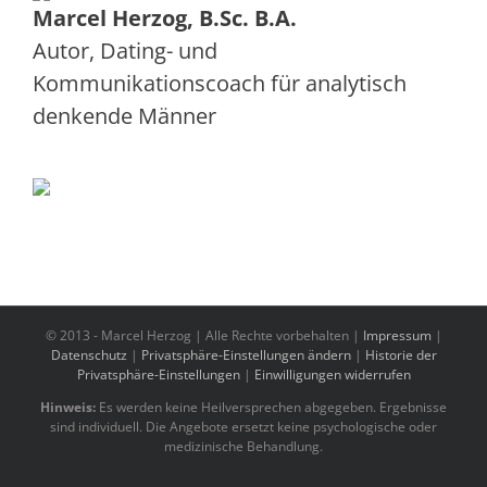
Marcel Herzog, B.Sc. B.A.
Autor, Dating- und
Kommunikationscoach
für
analytisch
denkende Männer
© 2013 -
Marcel Herzog | Alle Rechte vorbehalten |
Impressum
|
Datenschutz
|
Privatsphäre-Einstellungen ändern
|
Historie der
Privatsphäre-Einstellungen
|
Einwilligungen widerrufen
Hinweis:
Es werden keine Heilversprechen abgegeben. Ergebnisse
sind individuell. Die Angebote ersetzt keine psychologische oder
medizinische Behandlung.