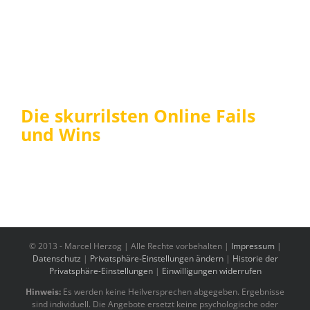
Die skurrilsten Online Fails
und Wins
© 2013 -
Marcel Herzog | Alle Rechte vorbehalten |
Impressum
|
Datenschutz
|
Privatsphäre-Einstellungen ändern
|
Historie der
Privatsphäre-Einstellungen
|
Einwilligungen widerrufen
Hinweis:
Es werden keine Heilversprechen abgegeben. Ergebnisse
sind individuell. Die Angebote ersetzt keine psychologische oder