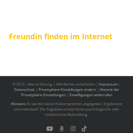
Freundin finden im Internet
© 2013 -
Marcel Herzog | Alle Rechte vorbehalten |
Impressum
|
Datenschutz
|
Privatsphäre-Einstellungen ändern
|
Historie der
Privatsphäre-Einstellungen
|
Einwilligungen widerrufen
Hinweis:
Es werden keine Heilversprechen abgegeben. Ergebnisse
sind individuell. Die Angebote ersetzt keine psychologische oder
medizinische Behandlung.
YouTube
Benutzerdefiniert
Instagram
Tiktok