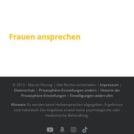
Frauen ansprechen
© 2013 -
Marcel Herzog | Alle Rechte vorbehalten |
Impressum
|
Datenschutz
|
Privatsphäre-Einstellungen ändern
|
Historie der
Privatsphäre-Einstellungen
|
Einwilligungen widerrufen
Hinweis:
Es werden keine Heilversprechen abgegeben. Ergebnisse
sind individuell. Die Angebote ersetzt keine psychologische oder
medizinische Behandlung.
YouTube
Benutzerdefiniert
Instagram
Tiktok