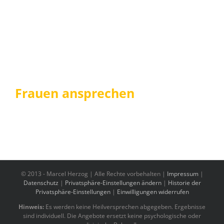
Frauen ansprechen
© 2013 -
Marcel Herzog | Alle Rechte vorbehalten |
Impressum
|
Datenschutz
|
Privatsphäre-Einstellungen ändern
|
Historie der
Privatsphäre-Einstellungen
|
Einwilligungen widerrufen
Hinweis:
Es werden keine Heilversprechen abgegeben. Ergebnisse
sind individuell. Die Angebote ersetzt keine psychologische oder