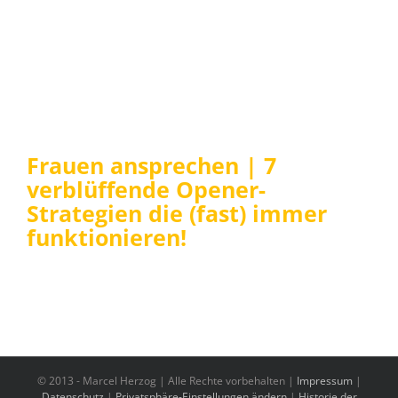
Frauen ansprechen | 7
verblüffende Opener-
Strategien die (fast) immer
funktionieren!
© 2013 -
Marcel Herzog | Alle Rechte vorbehalten |
Impressum
|
Datenschutz
|
Privatsphäre-Einstellungen ändern
|
Historie der