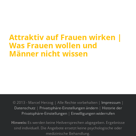
Attraktiv auf Frauen wirken |
Was Frauen wollen und
Männer nicht wissen
© 2013 -
Marcel Herzog | Alle Rechte vorbehalten |
Impressum
|
Datenschutz
|
Privatsphäre-Einstellungen ändern
|
Historie der
Privatsphäre-Einstellungen
|
Einwilligungen widerrufen
Hinweis:
Es werden keine Heilversprechen abgegeben. Ergebnisse
sind individuell. Die Angebote ersetzt keine psychologische oder
medizinische Behandlung.