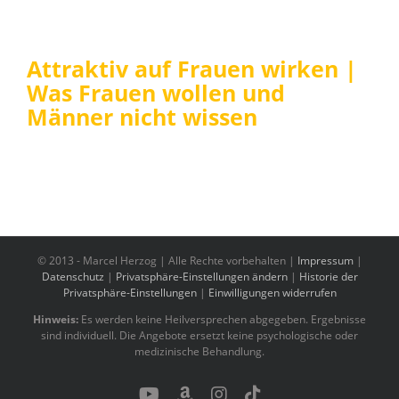
Attraktiv auf Frauen wirken |
Was Frauen wollen und
Männer nicht wissen
© 2013 -
Marcel Herzog | Alle Rechte vorbehalten |
Impressum
|
Datenschutz
|
Privatsphäre-Einstellungen ändern
|
Historie der
Privatsphäre-Einstellungen
|
Einwilligungen widerrufen
Hinweis:
Es werden keine Heilversprechen abgegeben. Ergebnisse
sind individuell. Die Angebote ersetzt keine psychologische oder
medizinische Behandlung.
YouTube
Benutzerdefiniert
Instagram
Tiktok