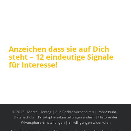
Anzeichen dass sie auf Dich
steht – 12 eindeutige Signale
für Interesse!
© 2013 -
Marcel Herzog | Alle Rechte vorbehalten |
Impressum
|
Datenschutz
|
Privatsphäre-Einstellungen ändern
|
Historie der
Privatsphäre-Einstellungen
|
Einwilligungen widerrufen