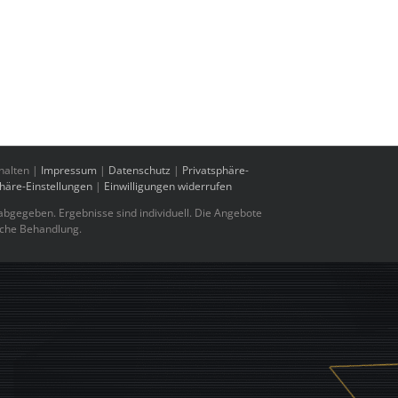
halten |
Impressum
|
Datenschutz
|
Privatsphäre-
phäre-Einstellungen
|
Einwilligungen widerrufen
bgegeben. Ergebnisse sind individuell. Die Angebote
sche Behandlung.