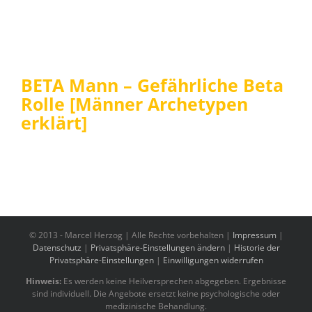
BETA Mann – Gefährliche Beta
Rolle [Männer Archetypen
erklärt]
© 2013 -
Marcel Herzog | Alle Rechte vorbehalten |
Impressum
|
Datenschutz
|
Privatsphäre-Einstellungen ändern
|
Historie der
Privatsphäre-Einstellungen
|
Einwilligungen widerrufen
Hinweis:
Es werden keine Heilversprechen abgegeben. Ergebnisse
sind individuell. Die Angebote ersetzt keine psychologische oder
medizinische Behandlung.