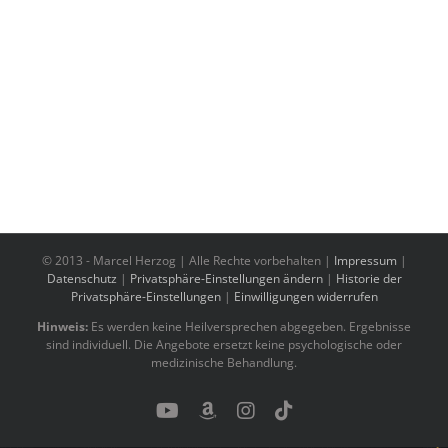
© 2013 -
Marcel Herzog | Alle Rechte vorbehalten |
Impressum
|
Datenschutz
|
Privatsphäre-Einstellungen ändern
|
Historie der
Privatsphäre-Einstellungen
|
Einwilligungen widerrufen
Hinweis:
Es werden keine Heilversprechen abgegeben. Ergebnisse
sind individuell. Die Angebote ersetzt keine psychologische oder
medizinische Behandlung.
YouTube
Benutzerdefiniert
Instagram
Tiktok