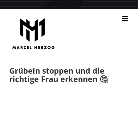
Zum
Inhalt
springen
Grübeln stoppen und die
richtige Frau erkennen 🤔