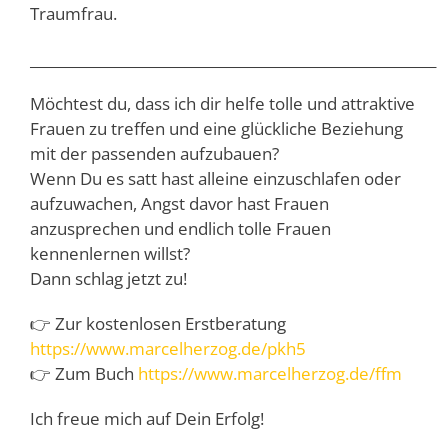
Traumfrau.
__________________________________________________________
Möchtest du, dass ich dir helfe tolle und attraktive
Frauen zu treffen und eine glückliche Beziehung
mit der passenden aufzubauen?
Wenn Du es satt hast alleine einzuschlafen oder
aufzuwachen, Angst davor hast Frauen
anzusprechen und endlich tolle Frauen
kennenlernen willst?
Dann schlag jetzt zu!
👉 Zur kostenlosen Erstberatung
https://www.marcelherzog.de/pkh5
👉 Zum Buch
https://www.marcelherzog.de/ffm
Ich freue mich auf Dein Erfolg!