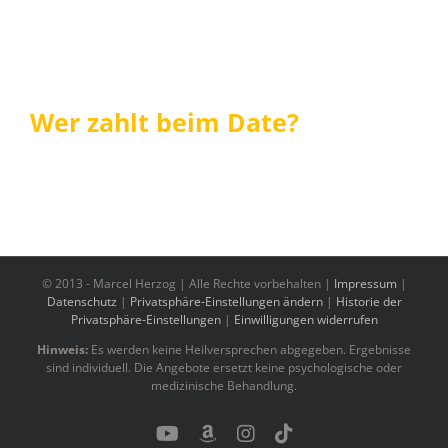
Wer zahlt beim Date?
© 2013 -
Marcel Herzog | Alle Rechte vorbehalten |
Impressum
|
Datenschutz
|
Privatsphäre-Einstellungen ändern
|
Historie der
Privatsphäre-Einstellungen
|
Einwilligungen widerrufen
Hinweis:
Es werden keine Heilversprechen abgegeben. Ergebnisse
sind individuell. Die Angebote ersetzt keine psychologische oder
medizinische Behandlung.
YouTube
Benutzerdefiniert
Instagram
Tiktok