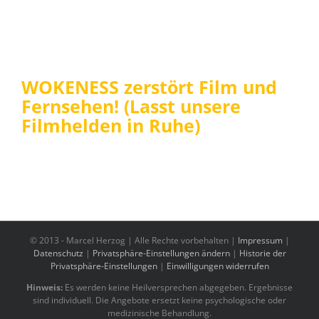
WOKENESS zerstört Film und
Fernsehen! (Lasst unsere
Filmhelden in Ruhe)
© 2013 -
Marcel Herzog | Alle Rechte vorbehalten |
Impressum
|
Datenschutz
|
Privatsphäre-Einstellungen ändern
|
Historie der
Privatsphäre-Einstellungen
|
Einwilligungen widerrufen
Hinweis:
Es werden keine Heilversprechen abgegeben. Ergebnisse
sind individuell. Die Angebote ersetzt keine psychologische oder
medizinische Behandlung.