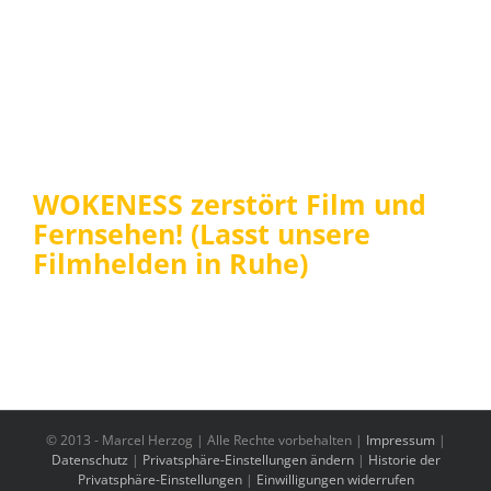
WOKENESS zerstört Film und
Fernsehen! (Lasst unsere
Filmhelden in Ruhe)
© 2013 -
Marcel Herzog | Alle Rechte vorbehalten |
Impressum
|
Datenschutz
|
Privatsphäre-Einstellungen ändern
|
Historie der
Privatsphäre-Einstellungen
|
Einwilligungen widerrufen