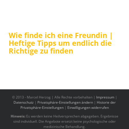
Wie finde ich eine Freundin |
Heftige Tipps um endlich die
Richtige zu finden
© 2013 -
Marcel Herzog | Alle Rechte vorbehalten |
Impressum
|
Datenschutz
|
Privatsphäre-Einstellungen ändern
|
Historie der
Privatsphäre-Einstellungen
|
Einwilligungen widerrufen
Hinweis:
Es werden keine Heilversprechen abgegeben. Ergebnisse
sind individuell. Die Angebote ersetzt keine psychologische oder
medizinische Behandlung.