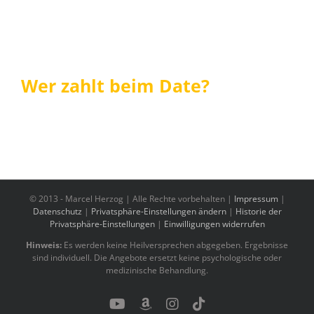
Wer zahlt beim Date?
© 2013 -
Marcel Herzog | Alle Rechte vorbehalten |
Impressum
|
Datenschutz
|
Privatsphäre-Einstellungen ändern
|
Historie der
Privatsphäre-Einstellungen
|
Einwilligungen widerrufen
Hinweis:
Es werden keine Heilversprechen abgegeben. Ergebnisse
sind individuell. Die Angebote ersetzt keine psychologische oder
medizinische Behandlung.
YouTube
Benutzerdefiniert
Instagram
Tiktok