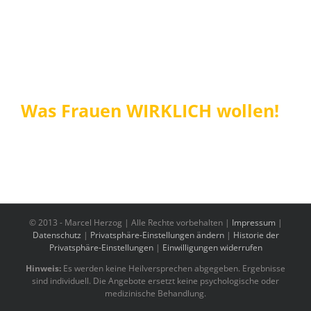
Was Frauen WIRKLICH wollen!
© 2013 -
Marcel Herzog | Alle Rechte vorbehalten |
Impressum
|
Datenschutz
|
Privatsphäre-Einstellungen ändern
|
Historie der
Privatsphäre-Einstellungen
|
Einwilligungen widerrufen
Hinweis:
Es werden keine Heilversprechen abgegeben. Ergebnisse
sind individuell. Die Angebote ersetzt keine psychologische oder
medizinische Behandlung.