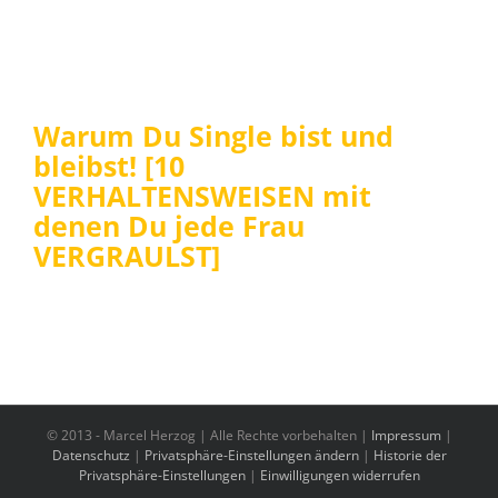
Warum Du Single bist und
bleibst! [10
VERHALTENSWEISEN mit
denen Du jede Frau
VERGRAULST]
© 2013 -
Marcel Herzog | Alle Rechte vorbehalten |
Impressum
|
Datenschutz
|
Privatsphäre-Einstellungen ändern
|
Historie der
Privatsphäre-Einstellungen
|
Einwilligungen widerrufen