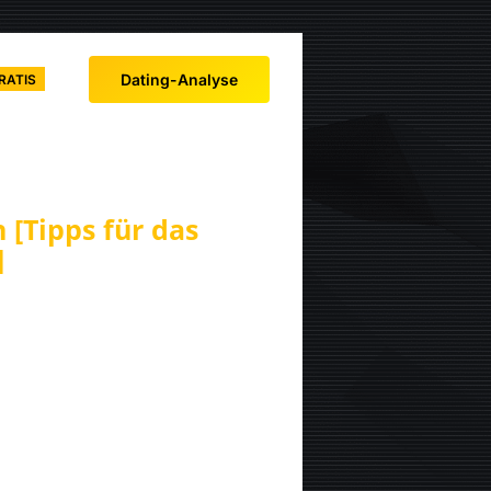
Dating-Analyse
RATIS
 [Tipps für das
]